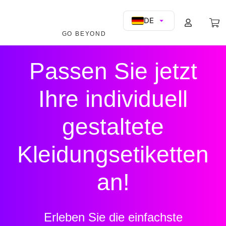
DE
GO BEYOND
Passen Sie jetzt
Ihre individuell
gestaltete
Kleidungsetiketten
an!
Erleben Sie die einfachste