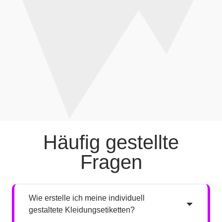
LabelGo nutzt innovative Technologien, um
das bestmögliche Nutzererlebnis zu bieten.
Alle Transaktionen auf unserer Website sind
sicher, und unsere benutzerfreundliche
Oberfläche erleichtert Ihnen die Gestaltung
und Bestellung Ihrer Etiketten.
Häufig gestellte
Fragen
Wie erstelle ich meine individuell
gestaltete Kleidungsetiketten?