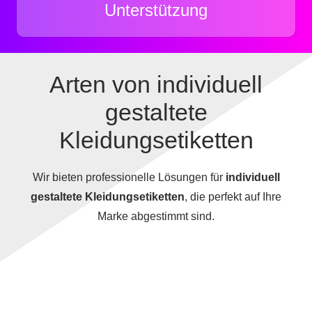
Unterstützung
Arten von individuell
gestaltete
Kleidungsetiketten
Wir bieten professionelle Lösungen für
individuell
gestaltete Kleidungsetiketten
, die perfekt auf Ihre
Marke abgestimmt sind.
Gewebtes Etikett
Bedrucktes Etikett
Pflegeetikett
Anhängeetikett
Größenetikett
Made-in-Etikett
Patch-Et