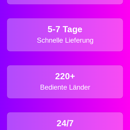
5-7 Tage
Schnelle Lieferung
220+
Bediente Länder
24/7