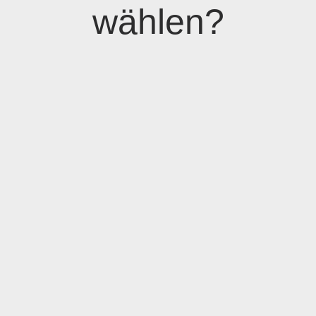
wählen?
01
Über 30 Jahre Erfahrung
Wir sind Experten für individuell gestaltete
Kleidungsetiketten. Diese umfangreiche
Erfahrung ermöglicht es uns, selbst die
komplexesten Anforderungen schnell und
effizient zu erfüllen.